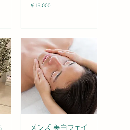
16,000
￥16,000
円
も
メンズ 美白フェイ