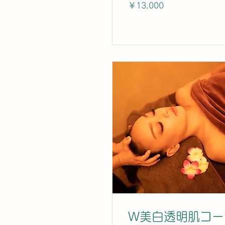
13,000
￥13,000
円
W美白透明肌コー