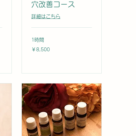
穴改善コース
詳細はこちら
1時間
8,500
￥8,500
円