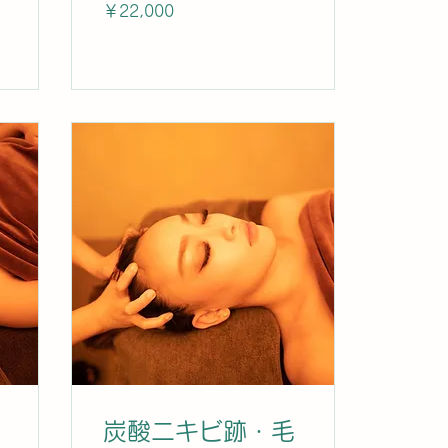
22,000
￥22,000
円
炭酸ニキビ跡・毛